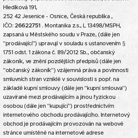
Hledíková 191,
252 42 Jesenice - Osnice, Česká republika ,
26622751
IČO:
. Montanika z.s., L 13498/MSPH,
zapsaná u Městského soudu v Praze, (dále jen
"prodávající") upravují v souladu s ustanovením §
1751 odst. 1 zákona č. 89/2012 Sb., občanský
zákoník, ve znění pozdějších předpisů (dále jen
"občanský zákoník") vzájemná práva a povinnosti
smluvních stran vzniklé v souvislosti s popř. na
základě kupní smlouvy (dále jen "kupní smlouva")
uzavírané mezi prodávajícím a jinou fyzickou
osobou (dále jen "kupující") prostřednictvím
internetového obchodu prodávajícího. Internetový
obchod je prodávajícím provozován na webové
stránce umístěné na internetové adrese