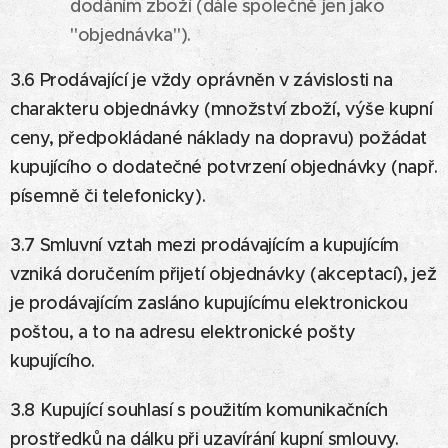
dodáním zboží (dále společně jen jako
"objednávka").
3.6 Prodávající je vždy oprávněn v závislosti na
charakteru objednávky (množství zboží, výše kupní
ceny, předpokládané náklady na dopravu) požádat
kupujícího o dodatečné potvrzení objednávky (např.
písemně či telefonicky).
3.7 Smluvní vztah mezi prodávajícím a kupujícím
vzniká doručením přijetí objednávky (akceptací), jež
je prodávajícím zasláno kupujícímu elektronickou
poštou, a to na adresu elektronické pošty
kupujícího.
3.8 Kupující souhlasí s použitím komunikačních
prostředků na dálku při uzavírání kupní smlouvy.