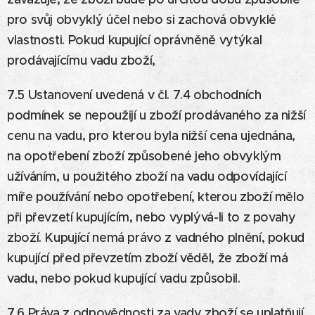
pro svůj obvyklý účel nebo si zachová obvyklé
vlastnosti. Pokud kupující oprávněně vytýkal
prodávajícímu vadu zboží,
7.5 Ustanovení uvedená v čl. 7.4 obchodních
podmínek se nepoužijí u zboží prodávaného za nižší
cenu na vadu, pro kterou byla nižší cena ujednána,
na opotřebení zboží způsobené jeho obvyklým
užíváním, u použitého zboží na vadu odpovídající
míře používání nebo opotřebení, kterou zboží mělo
při převzetí kupujícím, nebo vyplývá-li to z povahy
zboží. Kupující nemá právo z vadného plnění, pokud
kupující před převzetím zboží věděl, že zboží má
vadu, nebo pokud kupující vadu způsobil.
7.6 Práva z odpovědnosti za vady zboží se uplatňují