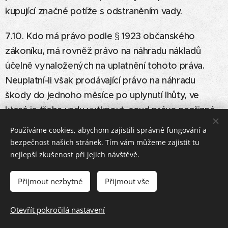
kupující značné potíže s odstraněním vady.
7.10. Kdo má právo podle § 1923 občanského
zákoníku, má rovněž právo na náhradu nákladů
účelně vynaložených na uplatnění tohoto práva.
Neuplatní-li však prodávající právo na náhradu
škody do jednoho měsíce po uplynutí lhůty, ve
které je třeba vadu vytknout, soud právo nepřizná,
namítne-li prodávající, že právo na náhradu nebylo
Používáme cookies, abychom zajistili správné fungování a
uplatněno v čas.
bezpečnost našich stránek. Tím vám můžeme zajistit tu
nejlepší zkušenost při jejich návštěvě.
7.11 Další práva a povinnosti stran související s
odpovědností prodávajícího za vady může upravit
Přijmout nezbytné
Přijmout vše
reklamační řád prodávajícího.
Otevřít pokročilá nastavení
VIII.