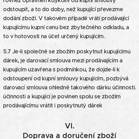
rovněž oprávněn kdykoliv od kupní smlouvy
odstoupit, a to do doby, než kupující převezme
dodání zboží. V takovém případě vrátí prodávající
kupujícímu kupní cenu bez zbytečného odkladu, a
to v hotovosti na účet určený kupujícím.
5.7 Je-li společně se zbožím poskytnut kupujícímu
dárek, je darovací smlouva mezi prodávajícím a
kupujícím uzavřena s podmínkou, že dojde-li k
odstoupení od kupní smlouvy kupujícím, pozbývá
darovací smlouva ohledně takového dárku účinnosti.
účinnosti a kupující je povinen spolu se zbožím
prodávajícímu vrátit i poskytnutý dárek
VI.
Doprava a doručení zboží