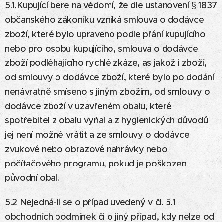
5.1.Kupující bere na vědomí, že dle ustanovení § 1837
občanského zákoníku vzniká smlouva o dodávce
zboží, které bylo upraveno podle přání kupujícího
nebo pro osobu kupujícího, smlouva o dodávce
zboží podléhajícího rychlé zkáze, as jakož i zboží,
od smlouvy o dodávce zboží, které bylo po dodání
nenávratně smíseno s jiným zbožím, od smlouvy o
dodávce zboží v uzavřeném obalu, které
spotřebitel z obalu vyňal a z hygienických důvodů
jej není možné vrátit a ze smlouvy o dodávce
zvukové nebo obrazové nahrávky nebo
počítačového programu, pokud je poškozen
původní obal.
5.2 Nejedná-li se o případ uvedený v čl. 5.1
obchodních podmínek či o jiný případ, kdy nelze od