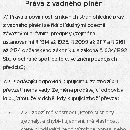
Práva z vadného plnění
7.1 Práva a povinnosti smluvních stran ohledně práv
z vadného plnění se řídí příslušnými obecně
závaznými právními předpisy (zejména
ustanoveními § 1914 až 1925, § 2099 až 2117 a § 2161
až 2174 občanského zákoníku. a zákona č. 634/1992
Sb., o ochraně spotřebitele, ve znění pozdějších
předpisů).
7.2 Prodávající odpovídá kupujícímu, že zboží při
převzetí nemá vady. Zejména prodávající odpovídá
kupujícímu, že v době, kdy kupující zboží převzal:
7.2.1 zboží má vlastnosti, které si strany
ujednaly, a chybí-li ujednání, má vlastnosti,
které prodávající nebo výrobce popsal nebo