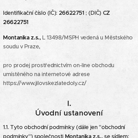
26622751
CZ
Identifikační číslo (IČ):
; (DIČ)
26622751
Montanika z.s.
,
L 13498/MSPH vedená u Městského
soudu v Praze,
pro prodej prostřednictvím on-line obchodu
umístěného na internetové adrese
https://www.jilovskezlatedoly.cz/
I.
Úvodní ustanovení
1.1. Tyto obchodní podmínky (dále jen "obchodní
Montanika z.s.
podmínky") společnosti
, se sídlem: