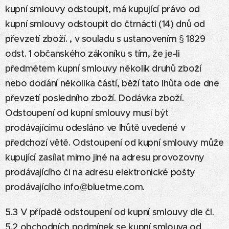
kupní smlouvy odstoupit, má kupující právo od
kupní smlouvy odstoupit do čtrnácti (14) dnů od
převzetí zboží. , v souladu s ustanovením § 1829
odst. 1 občanského zákoníku s tím, že je-li
předmětem kupní smlouvy několik druhů zboží
nebo dodání několika částí, běží tato lhůta ode dne
převzetí posledního zboží. Dodávka zboží.
Odstoupení od kupní smlouvy musí být
prodávajícímu odesláno ve lhůtě uvedené v
předchozí větě. Odstoupení od kupní smlouvy může
kupující zasílat mimo jiné na adresu provozovny
prodávajícího či na adresu elektronické pošty
prodávajícího info@bluetme.com.
5.3 V případě odstoupení od kupní smlouvy dle čl.
5.2 obchodních podmínek se kupní smlouva od