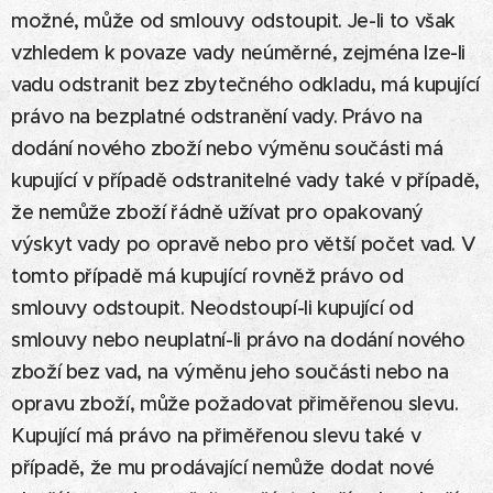
možné, může od smlouvy odstoupit. Je-li to však
vzhledem k povaze vady neúměrné, zejména lze-li
vadu odstranit bez zbytečného odkladu, má kupující
právo na bezplatné odstranění vady. Právo na
dodání nového zboží nebo výměnu součásti má
kupující v případě odstranitelné vady také v případě,
že nemůže zboží řádně užívat pro opakovaný
výskyt vady po opravě nebo pro větší počet vad. V
tomto případě má kupující rovněž právo od
smlouvy odstoupit. Neodstoupí-li kupující od
smlouvy nebo neuplatní-li právo na dodání nového
zboží bez vad, na výměnu jeho součásti nebo na
opravu zboží, může požadovat přiměřenou slevu.
Kupující má právo na přiměřenou slevu také v
případě, že mu prodávající nemůže dodat nové