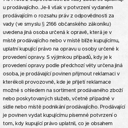
u prodávajícího. Je-li však v potvrzení vydaném
prodávajícím o rozsahu práv z odpovědnosti za
vady (ve smyslu § 2166 občanského zákoníku)
uvedena jiná osoba určená k opravě, která je v
místě prodávajícího nebo v místě blíže kupujícímu,
uplatní kupující právo na opravu u osoby určené k
provedení opravy. S výjimkou případů, kdy je k
provedení opravy podle předchozí věty určena jiná
osoba, je prodávající povinen přijmout reklamaci v
kterékoli provozovně, kde je přijetí reklamace
možné s ohledem na sortiment prodávaného zboží
nebo poskytovaných služeb, včetně případně v
sídle nebo místě podnikání prodávajícího. Prodávající
je povinen vydat kupujícímu písemné potvrzení o
tom, kdy kupující právo uplatnil, co je obsahem