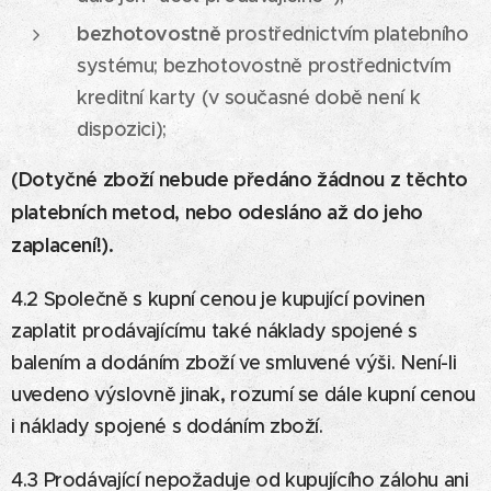
bezhotovostně
prostřednictvím platebního
systému; bezhotovostně prostřednictvím
kreditní karty (v současné době není k
dispozici);
(Dotyčné zboží nebude předáno žádnou z těchto
platebních metod,
nebo odesláno až do jeho
zaplacení!).
4.2 Společně s kupní cenou je kupující povinen
zaplatit prodávajícímu také náklady spojené s
balením a dodáním zboží ve smluvené výši. Není-li
uvedeno výslovně jinak, rozumí se dále kupní cenou
i náklady spojené s dodáním zboží.
4.3 Prodávající nepožaduje od kupujícího zálohu ani