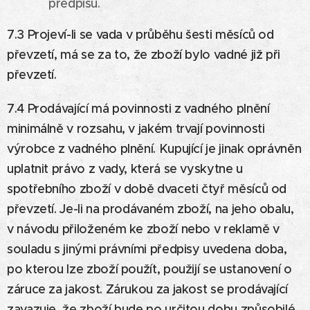
předpisů.
7.3 Projeví-li se vada v průběhu šesti měsíců od
převzetí, má se za to, že zboží bylo vadné již při
převzetí.
7.4 Prodávající má povinnosti z vadného plnění
minimálně v rozsahu, v jakém trvají povinnosti
výrobce z vadného plnění. Kupující je jinak oprávněn
uplatnit právo z vady, která se vyskytne u
spotřebního zboží v době dvaceti čtyř měsíců od
převzetí. Je-li na prodávaném zboží, na jeho obalu,
v návodu přiloženém ke zboží nebo v reklamě v
souladu s jinými právními předpisy uvedena doba,
po kterou lze zboží použít, použijí se ustanovení o
záruce za jakost. Zárukou za jakost se prodávající
zavazuje, že zboží bude po určitou dobu způsobilé