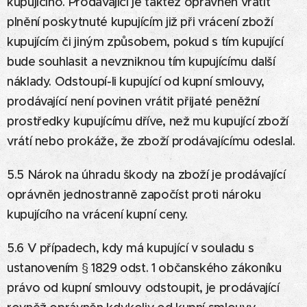
kupujícího. Prodávající je taktéž oprávněn vrátit
plnění poskytnuté kupujícím již při vrácení zboží
kupujícím či jiným způsobem, pokud s tím kupující
bude souhlasit a nevzniknou tím kupujícímu další
náklady. Odstoupí-li kupující od kupní smlouvy,
prodávající není povinen vrátit přijaté peněžní
prostředky kupujícímu dříve, než mu kupující zboží
vrátí nebo prokáže, že zboží prodávajícímu odeslal.
5.5 Nárok na úhradu škody na zboží je prodávající
oprávněn jednostranně započíst proti nároku
kupujícího na vrácení kupní ceny.
5.6 V případech, kdy má kupující v souladu s
ustanovením § 1829 odst. 1 občanského zákoníku
právo od kupní smlouvy odstoupit, je prodávající