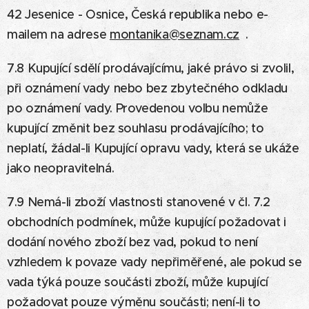
42 Jesenice - Osnice, Česká republika nebo e-
mailem na adrese
montanika@seznam.cz
.
7.8 Kupující sdělí prodávajícímu, jaké právo si zvolil,
při oznámení vady nebo bez zbytečného odkladu
po oznámení vady. Provedenou volbu nemůže
kupující změnit bez souhlasu prodávajícího; to
neplatí, žádal-li Kupující opravu vady, která se ukáže
jako neopravitelná.
7.9 Nemá-li zboží vlastnosti stanovené v čl. 7.2
obchodních podmínek, může kupující požadovat i
dodání nového zboží bez vad, pokud to není
vzhledem k povaze vady nepřiměřené, ale pokud se
vada týká pouze součásti zboží, může kupující
požadovat pouze výměnu součásti; není-li to