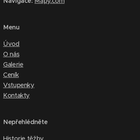
Navigace:
Mapy.com
Menu
Úvod
O nás
Galerie
Ceník
Vstupenky
Kontakty
Nepřehlédněte
Historie těžby