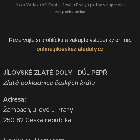
štola Václav
•
důl Pepř
•
Jílové u Prahy
•
platba vstupenek
•
vstupenky online
Rezervujte si prohlídku a zakupte vstupenky online:
online.jilovskezlatedoly.cz
JÍLOVSKÉ ZLATÉ DOLY
-
DŮL PEPŘ
Zlatá pokladnice českých králů
Adresa:
Žampach, Jilové u Prahy
250 82 Česká republika