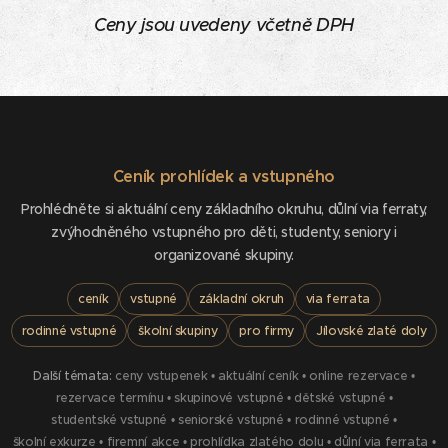
Ceny jsou uvedeny včetně DPH
Ceník prohlídek a vstupného
Prohlédněte si aktuální ceny základního okruhu, důlní via ferraty,
zvýhodněného vstupného pro děti, studenty, seniory i
organizované skupiny.
ceník
vstupné
základní okruh
via ferrata
rodinné vstupné
školní skupiny
pro firmy
Jílovské zlaté doly
Další témata:
ceny vstupenek
•
aktuální ceník
•
online rezervace
•
rezervace termínu
•
skupinové vstupné
•
dětské vstupné
•
studentské vstupné
•
seniorské vstupné
•
rodinné vstupné
•
školní exkurze
•
firemní akce
•
prohlídka zlatého dolu
•
důlní via ferrata
•