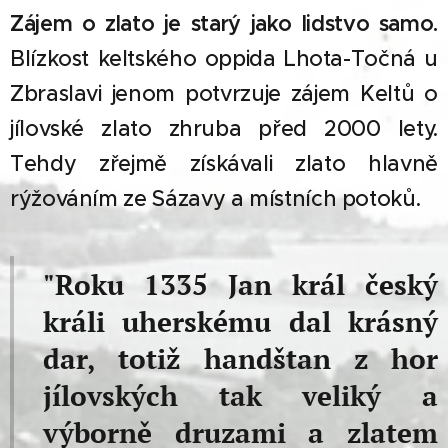
Zájem o zlato je starý jako lidstvo samo.
Blízkost keltského oppida Lhota-Točná u
Zbraslavi jenom potvrzuje zájem Keltů o
jílovské zlato zhruba před 2000 lety.
Tehdy zřejmě získávali zlato hlavně
rýžováním ze Sázavy a místních potoků.
"Roku 1335 Jan král český
králi uherskému dal krásný
dar, totiž handštan z hor
jílovských tak veliký a
výborně druzami a zlatem