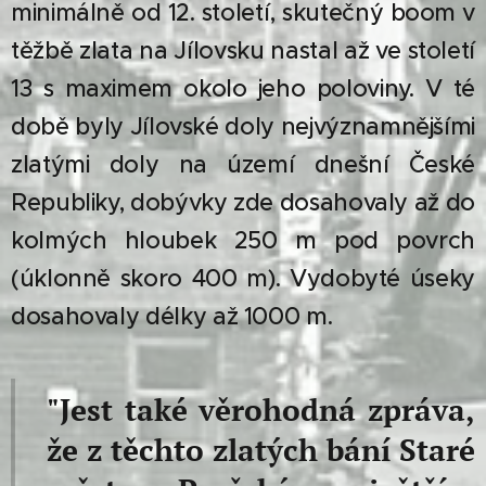
minimálně od 12. století,
skutečný boom v
těžbě zlata na Jílovsku nastal až ve století
13 s maximem okolo jeho poloviny. V té
době byly Jílovské doly nejvýznamnějšími
zlatými doly na území dnešní České
Republiky, dobývky zde dosahovaly až do
kolmých hloubek 250 m pod povrch
(úklonně skoro 400 m). Vydobyté úseky
dosahovaly délky až 1000 m.
"Jest také věrohodná zpráva,
že z těchto zlatých bání Staré