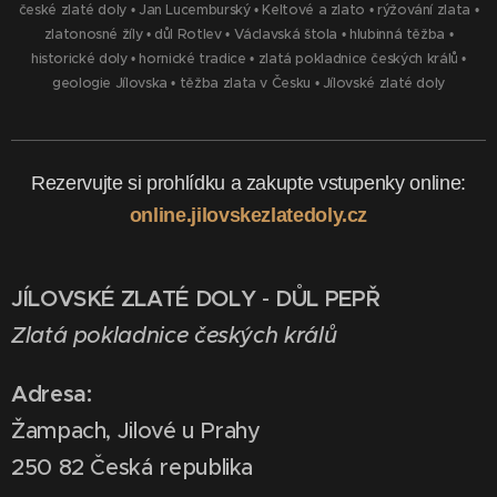
české zlaté doly
•
Jan Lucemburský
•
Keltové a zlato
•
rýžování zlata
•
zlatonosné žíly
•
důl Rotlev
•
Václavská štola
•
hlubinná těžba
•
historické doly
•
hornické tradice
•
zlatá pokladnice českých králů
•
geologie Jílovska
•
těžba zlata v Česku
•
Jílovské zlaté doly
Rezervujte si prohlídku a zakupte vstupenky online:
online.jilovskezlatedoly.cz
JÍLOVSKÉ ZLATÉ DOLY
-
DŮL PEPŘ
Zlatá pokladnice českých králů
Adresa:
Žampach, Jilové u Prahy
250 82 Česká republika