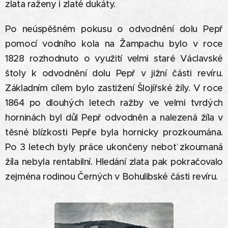
zlata raženy i zlaté dukáty.
Po neúspěšném pokusu o odvodnění dolu Pepř
pomocí vodního kola na Žampachu bylo v roce
1828 rozhodnuto o využití velmi staré Václavské
štoly k odvodnění dolu Pepř v jižní části revíru.
Základním cílem bylo zastižení Šlojířské žíly. V roce
1864 po dlouhých letech ražby ve velmi tvrdých
horninách byl důl Pepř odvodněn a nalezená žíla v
těsné blízkosti Pepře byla hornicky prozkoumána.
Po 3 letech byly práce ukončeny neboť zkoumaná
žíla nebyla rentabilní. Hledání zlata pak pokračovalo
zejména rodinou Černých v Bohulibské části revíru.