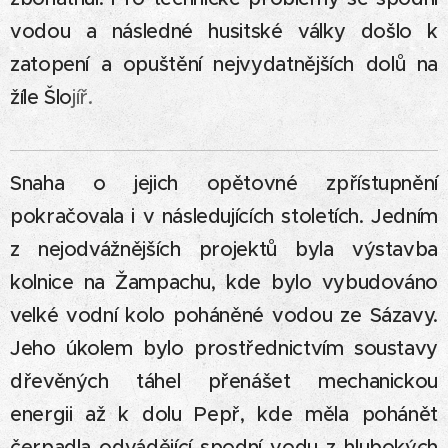
vodou a následné husitské války došlo k
zatopení a opuštění nejvydatnějších dolů na
žíle Šlo
jíř.
Snaha o jejich opětovné zpřístupnění
pokračovala i v následujících stoletích. Jedním
z nejodvážnějších projektů byla výstavba
kolnice na Žampachu, kde bylo vybudováno
velké vodní kolo poháněné vodou ze Sázavy.
Jeho úkolem bylo prostřednictvím soustavy
dřevěných táhel přenášet mechanickou
energii až k dolu Pepř, kde měla pohánět
čerpadla odvádějící spodní vodu z hlubokých