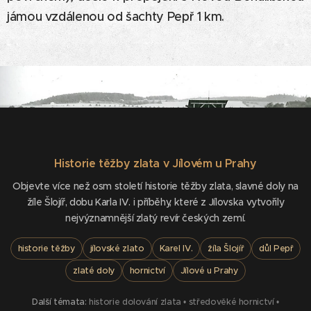
jámou vzdálenou od šachty Pepř 1 km.
Historie těžby zlata v Jílovém u Prahy
Objevte více než osm století historie těžby zlata, slavné doly na
žíle Šlojíř, dobu Karla IV. i příběhy, které z Jílovska vytvořily
nejvýznamnější zlatý revír českých zemí.
historie těžby
jílovské zlato
Karel IV.
žíla Šlojíř
důl Pepř
zlaté doly
hornictví
Jílové u Prahy
Další témata:
historie dolování zlata
•
středověké hornictví
•