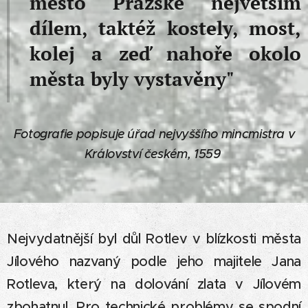
město Pražské největším
dílem, taktéž kostely, most,
kolej a zeď nahoře okolo
města byly vystavěny"
Fotografie popisuje úřad nejvyššího mincmistra v
Království českém, 1559
Nejvydatnější byl důl Rotlev v blízkosti města
Jílového nazvaný podle jeho majitele Jana
Rotleva, který na dolování zlata v Jílovém
zbohatnul. Pro technické problémy se spodní