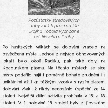
Pozůstatky středověkých
dobývacích prací na žíle
Šlojíř a Tobola východně
od Jílového u Prahy
Po husitských válkách se dolování vracelo na
osvědčená místa. Jednou z nejvíce obnovovaných
lokalit bylo okolí Radlíku, pak také doly na
Kocourském pásmu. Na těchto místech se sice
místy podařilo najít i poměrně bohaté zrudnění i s
unikátními až 1 kg těžkými vzorky s ryzím zlatem,
dolování však již nikdy nedosáhlo úspěchů ze 14.
století. Největší důlní aktivita probíhala v 16. a 18.
století. V 1. polovině 18. století byly z jílovského