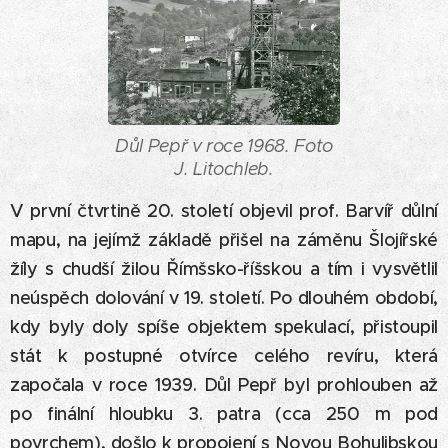
Důl Pepř v roce 1968. Foto
J. Litochleb.
V první čtvrtině 20. století objevil prof. Barvíř důlní
mapu, na jejímž základě přišel na záměnu Šlojířské
žíly s chudší žilou Římšsko-říšskou a tím i vysvětlil
neúspěch dolování v 19. století. Po dlouhém období,
kdy byly doly spíše objektem spekulací, přistoupil
stát k postupné otvírce celého revíru, která
započala v roce 1939. Důl Pepř byl prohlouben až
po finální hloubku 3. patra (cca 250 m pod
povrchem), došlo k propojení s Novou Bohulibskou