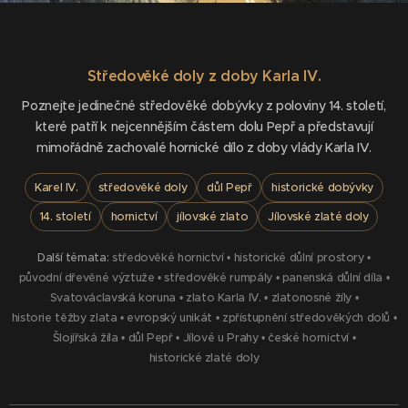
Středověké doly z doby Karla IV.
Poznejte jedinečné středověké dobývky z poloviny 14. století,
které patří k nejcennějším částem dolu Pepř a představují
mimořádně zachovalé hornické dílo z doby vlády Karla IV.
Karel IV.
středověké doly
důl Pepř
historické dobývky
14. století
hornictví
jílovské zlato
Jílovské zlaté doly
Další témata:
středověké hornictví
•
historické důlní prostory
•
původní dřevěné výztuže
•
středověké rumpály
•
panenská důlní díla
•
Svatováclavská koruna
•
zlato Karla IV.
•
zlatonosné žíly
•
historie těžby zlata
•
evropský unikát
•
zpřístupnění středověkých dolů
•
Šlojířská žíla
•
důl Pepř
•
Jílové u Prahy
•
české hornictví
•
historické zlaté doly