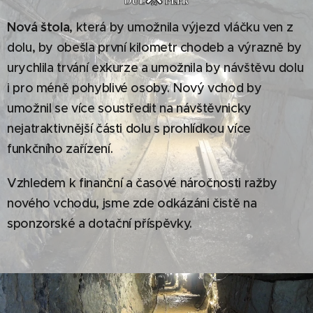
Nová štola
, která by umožnila výjezd vláčku ven z
dolu, by obešla první kilometr chodeb a výrazně by
urychlila trvání exkurze a umožnila by návštěvu dolu
i pro méně pohyblivé osoby. Nový vchod by
umožnil se více soustředit na návštěvnicky
nejatraktivnější části dolu s prohlídkou více
funkčního zařízení.
Vzhledem k finanční a časové náročnosti ražby
nového vchodu, jsme zde odkázáni čistě na
sponzorské a dotační příspěvky.