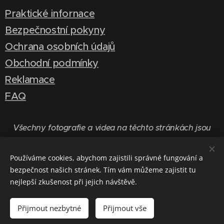
Praktické infornace
Bezpečnostní pokyny
Ochrana osobních údajů
Obchodní podmínky
Reklamace
FAQ
Všechny fotografie a videa na těchto stránkách jsou
chráněny autorskými právy.
Používáme cookies, abychom zajistili správné fungování a
bezpečnost našich stránek. Tím vám můžeme zajistit tu
nejlepší zkušenost při jejich návštěvě.
Copyright by
Jílovské zlaté doly
2026 | Správa webu:
TRIU
ONE, s.r.o.
Přijmout nezbytné
Přijmout vše
Cookies