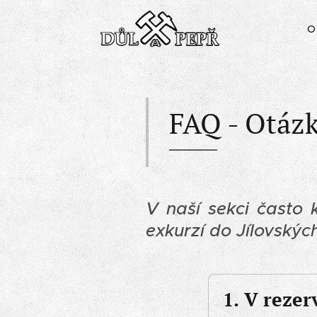
O
FAQ - Otázk
V naší sekci často 
exkurzí do Jílovskýc
1.
V rezer