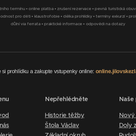
tního termínu
•
online platba
•
zrušení rezervace
•
pevná turistická obuv
odnost pro děti
•
klaustrofobie
•
délka prohlídky
•
termíny exkurzí
•
pro
důlní via ferrata
•
praktické informace
•
odpovědi na dotazy
 si prohlídku a zakupte vstupenky online:
online.jilovskez
enu
Nepřehlédněte
Naše 
vod
Historie těžby
Nový 
nás
Štola Václav
Doly z
lerie
Základní okruh
Rudol