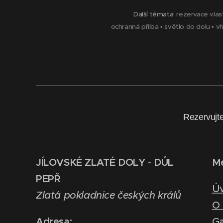
Další témata:
rezervace vlas
ochranná přilba
•
světlo do dolu
•
vh
Rezervujte
JÍLOVSKÉ ZLATÉ DOLY
-
DŮL
M
PEPŘ
Ú
Zlatá pokladnice českých králů
O 
Adresa:
Ga