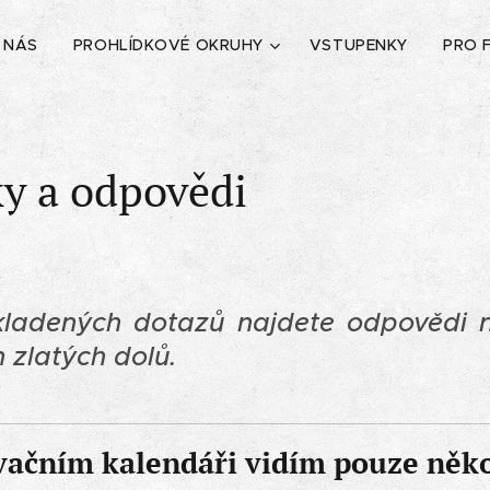
 NÁS
PROHLÍDKOVÉ OKRUHY
VSTUPENKY
PRO 
y a odpovědi
kladených dotazů najdete odpovědi n
h zlatých dolů.
vačním kalendáři vidím pouze něko