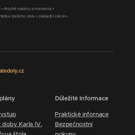
•
dlouhé rukávy a nohavice
•
hlídka zlatého dolu
•
základní okruh
•
latedoly.cz
plány
Důležité Informace
vstup
Praktické infornace
 doby Karla IV.
Bezpečnostní
fova štola
pokyny