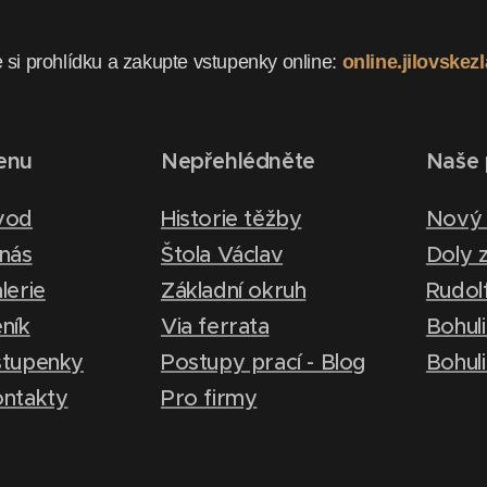
 si prohlídku a zakupte vstupenky online:
online.jilovskez
enu
Nepřehlédněte
Naše 
vod
Historie těžby
Nový 
nás
Štola Václav
Doly z
lerie
Základní okruh
Rudol
ník
Via ferrata
Bohul
tupenky
Postupy prací - Blog
Bohuli
ntakty
Pro firmy