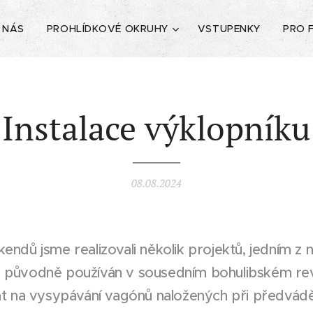
 NÁS
PROHLÍDKOVÉ OKRUHY
VSTUPENKY
PRO 
Instalace výklopníku
08.08.2024
kendů jsme realizovali několik projektů, jedním z n
yl původně používán v sousedním bohulibském rev
 na vysypávání vagónů naložených při předvádě