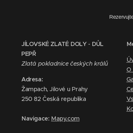
Rezervujte
JÍLOVSKÉ ZLATÉ DOLY
-
DŮL
M
PEPŘ
Ú
Zlatá pokladnice českých králů
O 
Adresa:
Ga
Žampach, Jilové u Prahy
Ce
250 82 Česká republika
Vs
Ko
Navigace:
Mapy.com