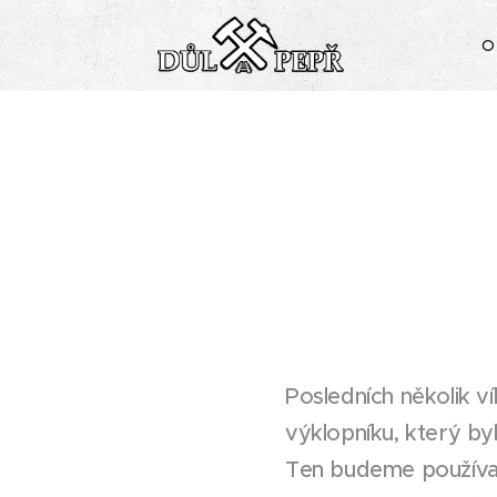
O
Posledních několik ví
výklopníku, který b
Ten budeme používat