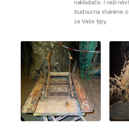
nakladače. I naši ná
budoucna sháníme o
za Vaše tipy.